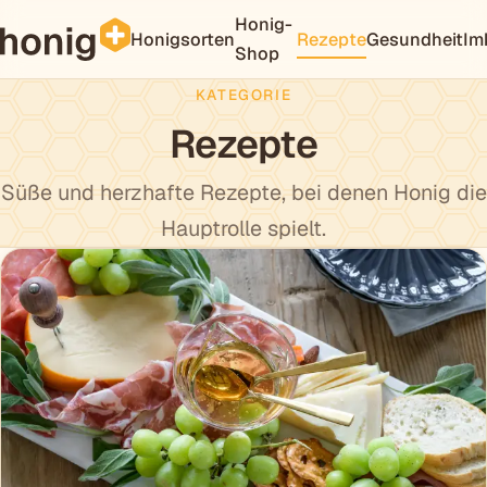
Honig-
Honigsorten
Rezepte
Gesundheit
Im
Shop
KATEGORIE
Rezepte
Süße und herzhafte Rezepte, bei denen Honig die
Hauptrolle spielt.