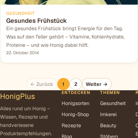
GESUNDHEIT
Gesundes Frühstück
Ein gesundes Frühstück bringt Energie für den Tag.
Was auf den Teller gehört – Vitamine, Kohlenhydrate,
Proteine – und wie Honig dabei hilft.
22. Oktober 2014
← Zurück
1
2
Weiter →
ENTDECKEN
THEMEN
HonigPlus
Honigsorten
Gesundheit
Alles rund um Honig –
Honig-Shop
Imkerei
Wissen, Rezepte und
handverlesene
Rezepte
Beauty
Produktempfehlungen.
E
Blog
Stöbern