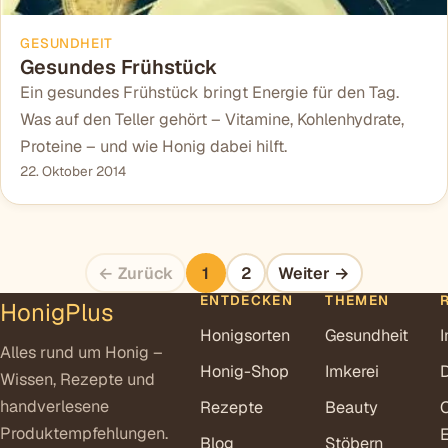
GESUNDHEIT
Gesundes Frühstück
Ein gesundes Frühstück bringt Energie für den Tag.
Was auf den Teller gehört – Vitamine, Kohlenhydrate,
Proteine – und wie Honig dabei hilft.
22. Oktober 2014
← Zurück
1
2
Weiter →
ENTDECKEN
THEMEN
HonigPlus
Honigsorten
Gesundheit
Alles rund um Honig –
Honig-Shop
Imkerei
Wissen, Rezepte und
handverlesene
Rezepte
Beauty
Produktempfehlungen.
E
Blog
Stöbern