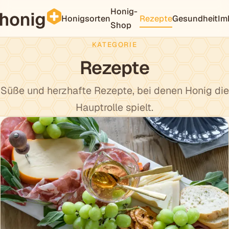
Honig-
Honigsorten
Rezepte
Gesundheit
Im
Shop
KATEGORIE
Rezepte
Süße und herzhafte Rezepte, bei denen Honig die
Hauptrolle spielt.