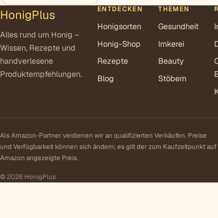
ENTDECKEN
THEMEN
HonigPlus
Honigsorten
Gesundheit
Alles rund um Honig –
Honig-Shop
Imkerei
Wissen, Rezepte und
handverlesene
Rezepte
Beauty
Produktempfehlungen.
E
Blog
Stöbern
Als Amazon-Partner verdienen wir an qualifizierten Verkäufen. Preise
und Verfügbarkeit können sich ändern; es gilt der zum Kaufzeitpunkt auf
Amazon angezeigte Preis.
© 2026 HonigPlus