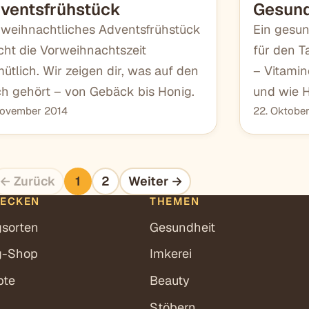
ventsfrühstück
Gesund
 weihnachtliches Adventsfrühstück
Ein gesun
ht die Vorweihnachtszeit
für den T
ütlich. Wir zeigen dir, was auf den
– Vitamin
ch gehört – von Gebäck bis Honig.
und wie H
November 2014
22. Oktobe
← Zurück
1
2
Weiter →
DECKEN
THEMEN
gsorten
Gesundheit
g-Shop
Imkerei
pte
Beauty
Stöbern