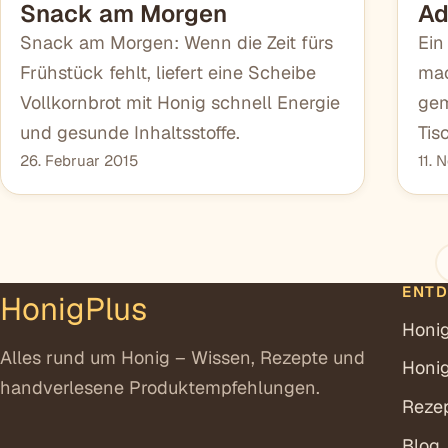
Snack am Morgen
Ad
Snack am Morgen: Wenn die Zeit fürs
Ein
Frühstück fehlt, liefert eine Scheibe
mac
Vollkornbrot mit Honig schnell Energie
gem
und gesunde Inhaltsstoffe.
Tis
26. Februar 2015
11. 
ENT
HonigPlus
Honi
Alles rund um Honig – Wissen, Rezepte und
Honi
handverlesene Produktempfehlungen.
Reze
Blog