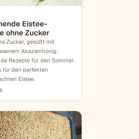
chende Eistee-
e ohne Zucker
ne Zucker, gesüßt mit
assenem Akazienhonig:
ende Rezepte für den Sommer
s für den perfekten
chten Eistee.
16