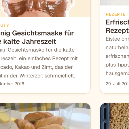
REZEPTE
Erfris
AUTY
Rezept
nig Gesichtsmaske für
Eistee oh
e kalte Jahreszeit
naturbel
ig-Gesichtsmaske für die kalte
erfrisch
reszeit: ein einfaches Rezept mit
plus Tipp
cado, Kakao und Zimt, das der
hausgema
t in der Winterzeit schmeichelt.
Oktober 2016
29. Juli 20