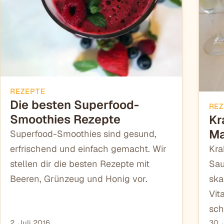
REZEPTE
Die besten Superfood-
REZ
Smoothies Rezepte
Kr
M
Superfood-Smoothies sind gesund,
Kra
erfrischend und einfach gemacht. Wir
Sau
stellen dir die besten Rezepte mit
ska
Beeren, Grünzeug und Honig vor.
Vit
sch
2. Juli 2016
30. 