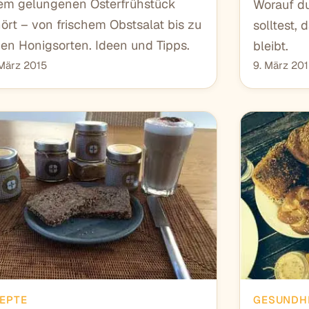
em gelungenen Osterfrühstück
Worauf du
ört – von frischem Obstsalat bis zu
solltest,
nen Honigsorten. Ideen und Tipps.
bleibt.
März 2015
9. März 20
EPTE
GESUNDH