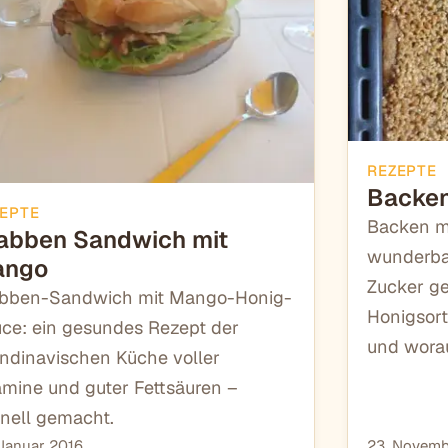
REZEPTE
Backen
EPTE
Backen mi
abben Sandwich mit
wunderba
ango
Zucker ge
bben-Sandwich mit Mango-Honig-
Honigsort
ce: ein gesundes Rezept der
und worau
ndinavischen Küche voller
amine und guter Fettsäuren –
nell gemacht.
Januar 2016
23. Novemb