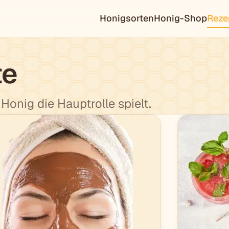
Honigsorten
Honig-Shop
Reze
te
onig die Hauptrolle spielt.