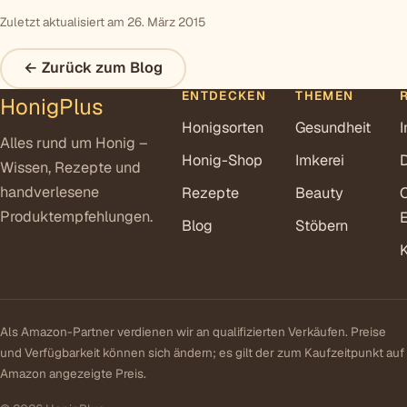
Zuletzt aktualisiert am 26. März 2015
← Zurück zum Blog
ENTDECKEN
THEMEN
HonigPlus
Honigsorten
Gesundheit
Alles rund um Honig –
Honig-Shop
Imkerei
Wissen, Rezepte und
handverlesene
Rezepte
Beauty
Produktempfehlungen.
E
Blog
Stöbern
Als Amazon-Partner verdienen wir an qualifizierten Verkäufen. Preise
und Verfügbarkeit können sich ändern; es gilt der zum Kaufzeitpunkt auf
Amazon angezeigte Preis.