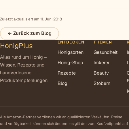
Zuletzt aktualisiert am 11. Juni 2018
← Zurück zum Blog
ENTDECKEN
THEMEN
HonigPlus
Honigsorten
Gesundheit
Alles rund um Honig –
Honig-Shop
Imkerei
Wissen, Rezepte und
handverlesene
Rezepte
Beauty
Produktempfehlungen.
E
Blog
Stöbern
Als Amazon-Partner verdienen wir an qualifizierten Verkäufen. Preise
und Verfügbarkeit können sich ändern; es gilt der zum Kaufzeitpunkt auf