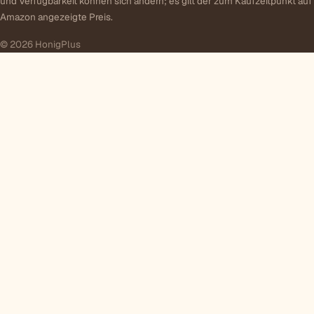
und Verfügbarkeit können sich ändern; es gilt der zum Kaufzeitpunkt auf
Amazon angezeigte Preis.
© 2026 HonigPlus