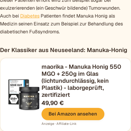
dieser Patienten erhöht wird zum Beispiel sogar bei
exulzerierenden (ein Geschwür bildende) Tumorwunden.
Auch bei
Diabetes
Patienten findet Manuka Honig als
Medizin seinen Einsatz zum Beispiel zur Behandlung des
diabetischen Fußsyndroms.
Der Klassiker aus Neuseeland: Manuka-Honig
maorika - Manuka Honig 550
MGO + 250g im Glas
(lichtundurchlässig, kein
Plastik) - laborgeprüft,
zertifiziert
49,90 €
Bei Amazon ansehen
Anzeige · Affiliate-Link