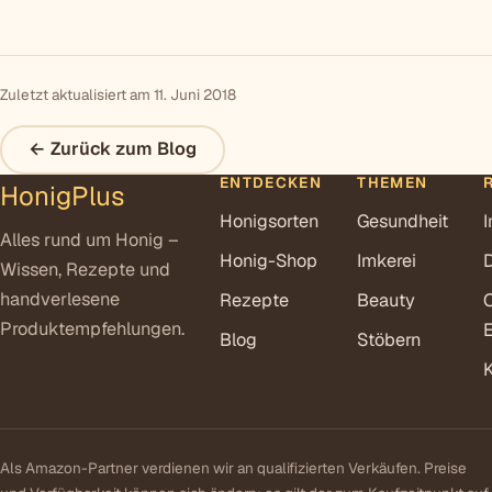
Zuletzt aktualisiert am 11. Juni 2018
← Zurück zum Blog
ENTDECKEN
THEMEN
HonigPlus
Honigsorten
Gesundheit
Alles rund um Honig –
Honig-Shop
Imkerei
Wissen, Rezepte und
handverlesene
Rezepte
Beauty
Produktempfehlungen.
E
Blog
Stöbern
Als Amazon-Partner verdienen wir an qualifizierten Verkäufen. Preise